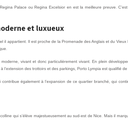
e Regina Palace ou Regina Excelsior en est la meilleure preuve. C’es
moderne et luxueux
uel il appartient. Il est proche de la Promenade des Anglais et du Vieux N
que.
 moderne, vivant et donc particulièrement vivant. En plein dévelop
 l’extension des trottoirs et des parkings, Porto Lympia est qualifié de
 contribue également à l’expansion de ce quartier branché, qui continu
olline qui s’élève majestueusement au sud-est de Nice. Mais il marque