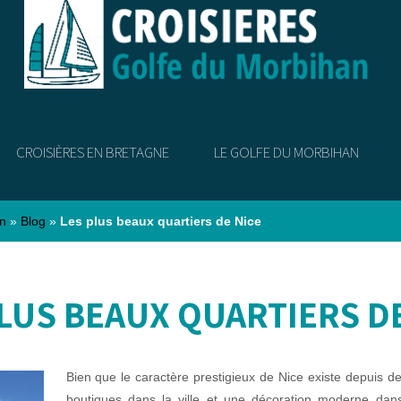
CROISIÈRES EN BRETAGNE
LE GOLFE DU MORBIHAN
an
»
Blog
»
Les plus beaux quartiers de Nice
LUS BEAUX QUARTIERS D
Bien que le caractère prestigieux de Nice existe depuis de
boutiques dans la ville et une décoration moderne dan