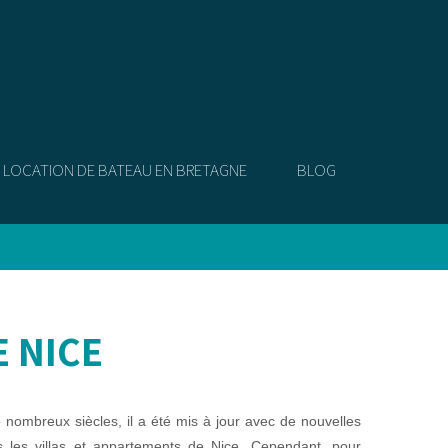
LOCATION DE BATEAU EN BRETAGNE
BLOG
E NICE
 nombreux siècles, il a été mis à jour avec de nouvelles
s les villas et appartements de Nice. Cependant, pour