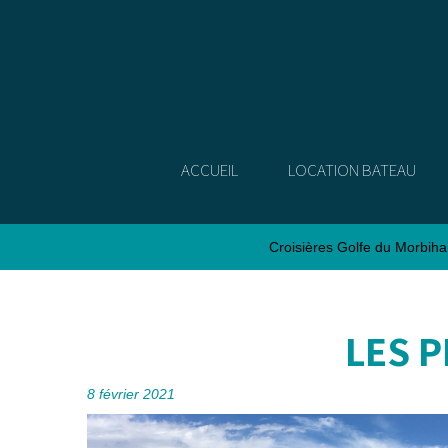
ACCUEIL
LOCATION BATEAU
Croisières Golfe du Morbih
LES P
8 février 2021